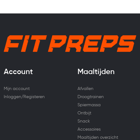
Account
Maaltijden
Mijn account
Afvallen
Inloggen/Registeren
Droogtrainen
Spiermassa
Ontbijt
Snack
Accessoires
Maaltijden overzicht