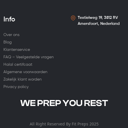
Textielweg 19, 3812 RV
Info
Amersfoort, Nederland
Over ons
Blog
Klantenservice
FAQ – Veelgestelde vragen
Halal certifcaat
Algemene voorwaarden
Zakelijk klant worden
Privacy policy
WE PREP YOU REST
All Right Reserved By
Fit Preps
2025