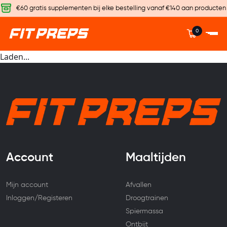
€60 gratis supplementen bij elke bestelling vanaf €140 aan producten
0
Laden...
Account
Maaltijden
Mijn account
Afvallen
Inloggen/Registeren
Droogtrainen
Spiermassa
Ontbijt