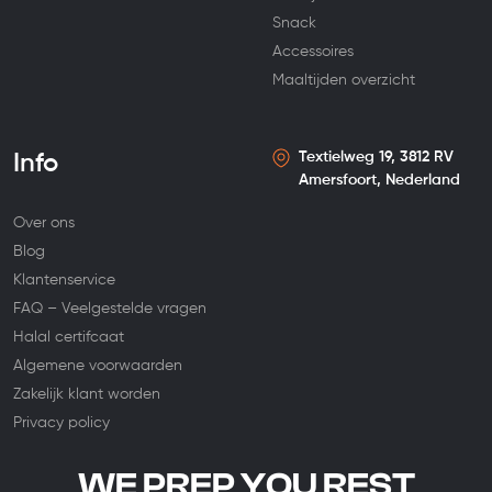
Snack
Accessoires
Maaltijden overzicht
Textielweg 19, 3812 RV
Info
Amersfoort, Nederland
Over ons
Blog
Klantenservice
FAQ – Veelgestelde vragen
Halal certifcaat
Algemene voorwaarden
Zakelijk klant worden
Privacy policy
WE PREP YOU REST