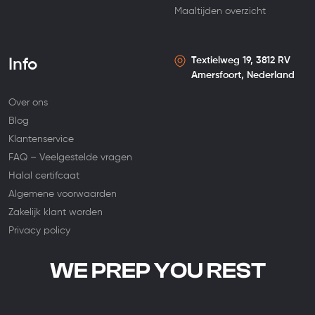
Maaltijden overzicht
Textielweg 19, 3812 RV
Info
Amersfoort, Nederland
Over ons
Blog
Klantenservice
FAQ – Veelgestelde vragen
Halal certifcaat
Algemene voorwaarden
Zakelijk klant worden
Privacy policy
WE PREP YOU REST