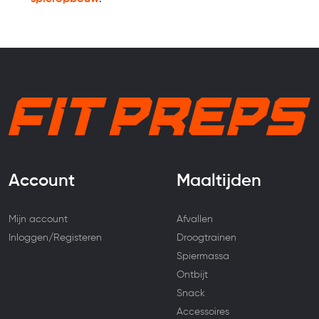
Account
Maaltijden
Mijn account
Afvallen
Inloggen/Registeren
Droogtrainen
Spiermassa
Ontbijt
Snack
Accessoires