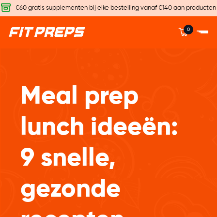
€60 gratis supplementen bij elke bestelling vanaf €140 aan producten
0
Meal prep
lunch ideeën:
9 snelle,
gezonde