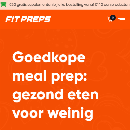
€60 gratis supplementen bij elke bestelling vanaf €140 aan producten
0
Goedkope
meal prep:
gezond eten
voor weinig