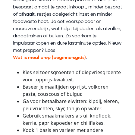
week groot kookt en alles in porties verdeelt. Je
bespaart omdat je groot inkoopt, minder bezorgt
of afhaalt, restjes doelgericht inzet en minder
foodwaste hebt. Je eet voorspelbaar en
macrovriendelijk, wat helpt bij doelen als afvallen,
droogtrainen of bulken. Zo voorkom je
impulsaankopen en dure lastminute opties. Nieuw
met preppen? Lees
Wat is meal prep (beginnersgids)
.
Kies seizoensgroenten of diepvriesgroente
voor topprijs-kwaliteit.
Baseer je maaltijden op rijst, volkoren
pasta, couscous of bulgur.
Ga voor betaalbare eiwitten: kipdij, eieren,
peulvruchten, skyr, tonijn op water.
Gebruik smaakmakers als ui, knoflook,
kerrie, paprikapoeder en chiliflakes.
Kook 1 basis en varieer met andere