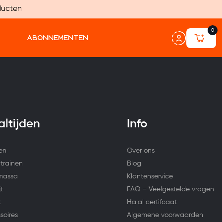
ducten
0
ABONNEMENTEN
ltijden
Info
len
Over ons
trainen
Blog
massa
Klantenservice
t
FAQ – Veelgestelde vragen
k
Halal certifcaat
soires
Algemene voorwaarden