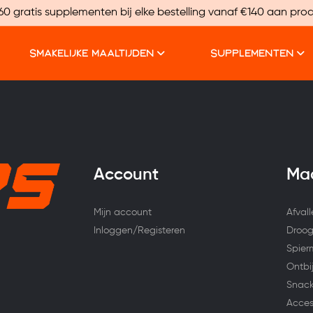
60 gratis supplementen bij elke bestelling vanaf €140 aan pro
SMAKELIJKE MAALTIJDEN
SUPPLEMENTEN
Account
Maa
Mijn account
Afval
Inloggen/Registeren
Droog
Spier
Ontbij
Snac
Acces