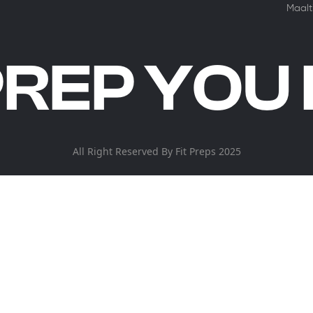
Maalt
REP YOU
All Right Reserved By
Fit Preps
2025