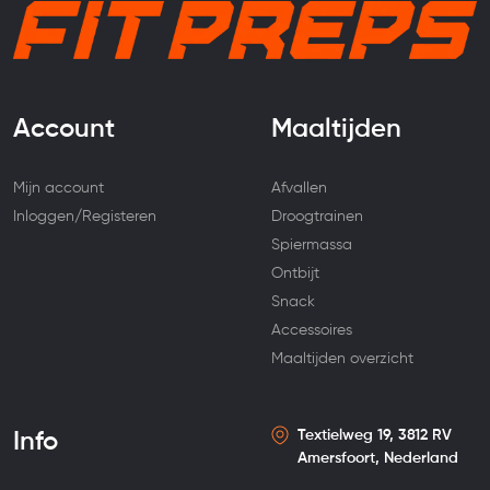
Account
Maaltijden
Mijn account
Afvallen
Inloggen/Registeren
Droogtrainen
Spiermassa
Ontbijt
Snack
Accessoires
Maaltijden overzicht
Textielweg 19, 3812 RV
Info
Amersfoort, Nederland