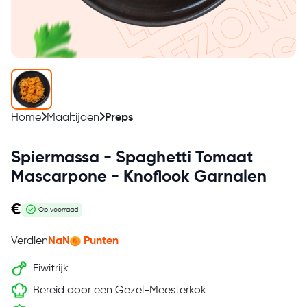
Home
Maaltijden
Preps
Spiermassa - Spaghetti Tomaat
Mascarpone - Knoflook Garnalen
€
Op voorraad
Verdien
NaN
Punten
Eiwitrijk
Bereid door een Gezel-Meesterkok