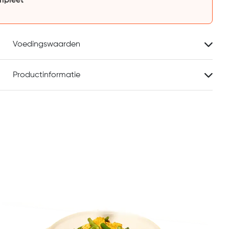
mpleet
Voedingswaarden
Productinformatie