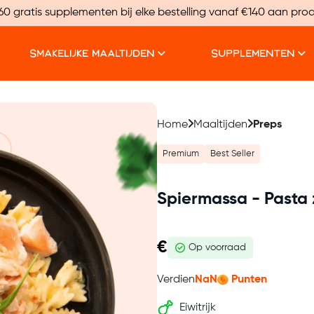
60 gratis supplementen bij elke bestelling vanaf €140 aan pro
SMAKELIJKE MAALTIJDEN
SUPPLEMENTEN
Home
Maaltijden
Preps
Premium
Best Seller
Spiermassa - Pasta
€
Op voorraad
Verdien
NaN
Punten
Eiwitrijk