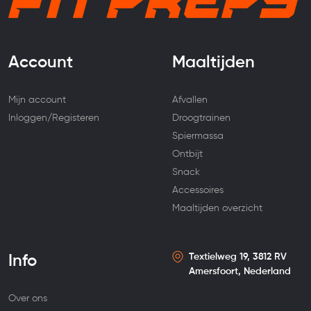
Account
Maaltijden
Mijn account
Afvallen
Inloggen/Registeren
Droogtrainen
Spiermassa
Ontbijt
Snack
Accessoires
Maaltijden overzicht
Textielweg 19, 3812 RV
Info
Amersfoort, Nederland
Over ons