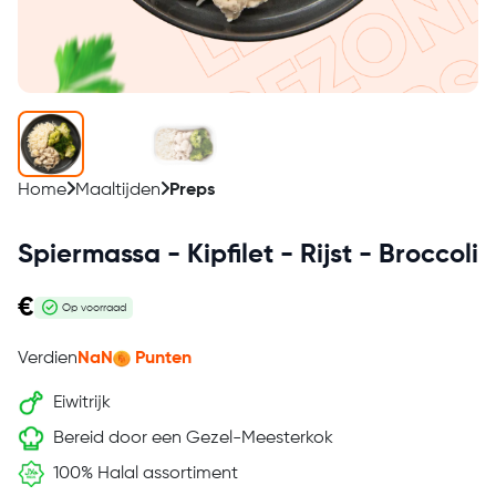
Home
Maaltijden
Preps
Spiermassa - Kipfilet - Rijst - Broccoli
€
Op voorraad
Verdien
NaN
Punten
Eiwitrijk
Bereid door een Gezel-Meesterkok
100% Halal assortiment