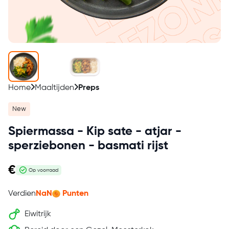
Home
Maaltijden
Preps
New
Spiermassa - Kip sate - atjar -
sperziebonen - basmati rijst
€
Op voorraad
Verdien
NaN
Punten
Eiwitrijk