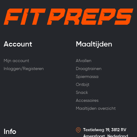
Account
Maaltijden
Mijn account
Afvallen
Inloggen/Registeren
Droogtrainen
Spiermassa
Ontbijt
Snack
Accessoires
Maaltijden overzicht
Textielweg 19, 3812 RV
Info
Amersfoort, Nederland