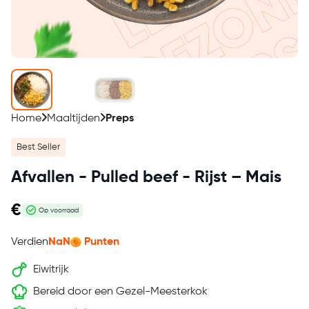
Home
Maaltijden
Preps
Best Seller
Afvallen - Pulled beef - Rijst – Mais
€
Op voorraad
Verdien
NaN
Punten
Eiwitrijk
Bereid door een Gezel-Meesterkok