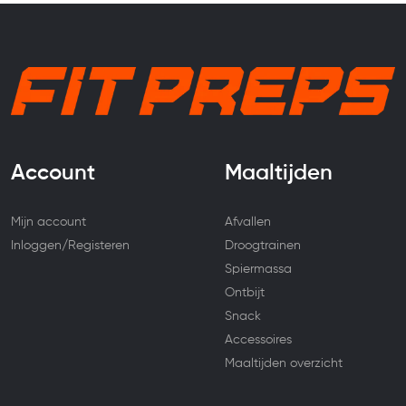
Account
Maaltijden
Mijn account
Afvallen
Inloggen/Registeren
Droogtrainen
Spiermassa
Ontbijt
Snack
Accessoires
Maaltijden overzicht