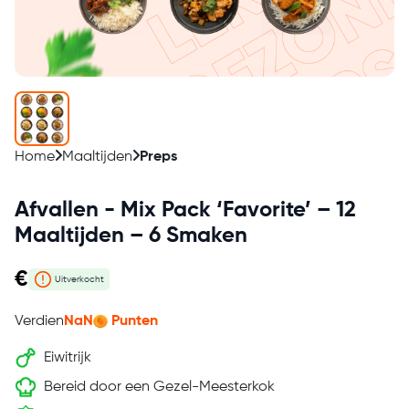
Home
Maaltijden
Preps
Afvallen - Mix Pack ‘Favorite’ – 12
Maaltijden – 6 Smaken
€
Uitverkocht
Verdien
NaN
Punten
Eiwitrijk
Bereid door een Gezel-Meesterkok