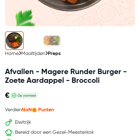
Home
Maaltijden
Preps
Afvallen - Magere Runder Burger -
Zoete Aardappel - Broccoli
€
Op voorraad
Verdien
NaN
Punten
Eiwitrijk
Bereid door een Gezel-Meesterkok