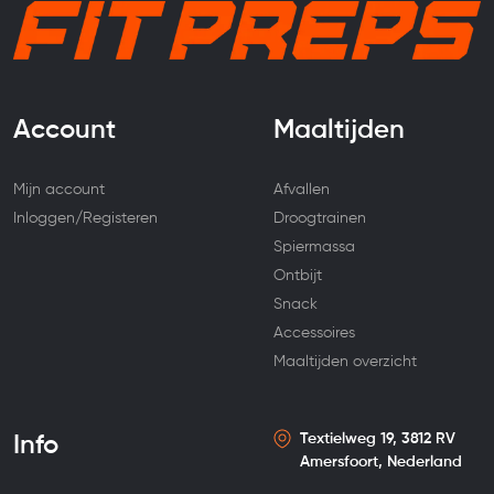
Account
Maaltijden
Mijn account
Afvallen
Inloggen/Registeren
Droogtrainen
Spiermassa
Ontbijt
Snack
Accessoires
Maaltijden overzicht
Textielweg 19, 3812 RV
Info
Amersfoort, Nederland