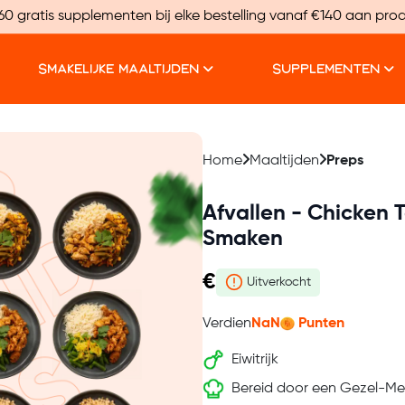
60 gratis supplementen bij elke bestelling vanaf €140 aan pro
SMAKELIJKE MAALTIJDEN
SUPPLEMENTEN
Home
Maaltijden
Preps
Afvallen - Chicken T
Smaken
€
Uitverkocht
Verdien
NaN
Punten
Eiwitrijk
Bereid door een Gezel-Me