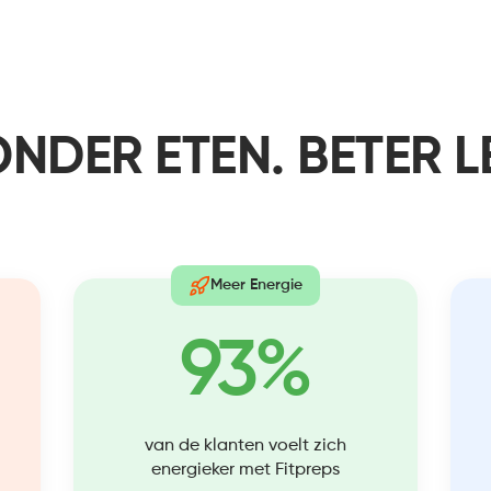
NDER ETEN. BETER L
Meer Energie
93%
van de klanten voelt zich
energieker met Fitpreps