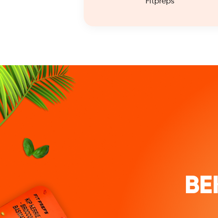
Fitpreps
BE