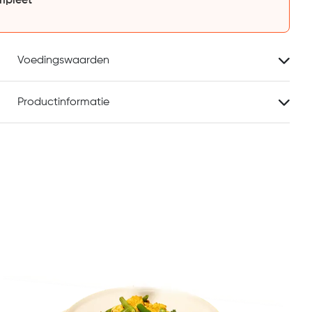
mpleet
Voedingswaarden
Productinformatie