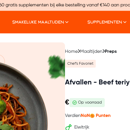
60 gratis supplementen bij elke bestelling vanaf €140 aan pro
SMAKELIJKE MAALTIJDEN
SUPPLEMENTEN
Home
Maaltijden
Preps
Chef’s Favoriet
Afvallen - Beef teri
€
Op voorraad
Verdien
NaN
Punten
Eiwitrijk