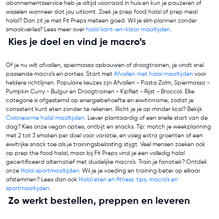
abonnementsservice heb je altijd voorraad in huis en kun je pauzeren of
wisselen wanneer dat jou uitkomt. Zoek je prep food halal of prep meal
halal? Dan zit je met Fit Preps meteen goed. Wil je slim plannen zonder
smaakverlies? Lees meer over
halal kant-en-klaar maaltijden
.
Kies je doel en vind je macro’s
Of je nu wilt afvallen, spiermassa opbouwen of droogtrainen, je vindt snel
passende macro’s en porties. Start met
Afvallen met halal maaltijden
voor
heldere richtlijnen. Populaire keuzes zijn Afvallen - Pasta Zalm, Spiermassa -
Pumpkin Curry - Bulgur en Droogtrainen - Kipfilet - Rijst - Broccoli. Elke
categorie is afgestemd op energiebehoefte en eiwitinname, zodat je
consistent kunt eten zonder te rekenen. Richt je je op minder kcal? Bekijk
Caloriearme halal maaltijden
. Liever plantaardig of een snelle start van de
dag? Kies onze vegan opties, ontbijt en snacks. Tip: match je weekplanning
met 2 tot 3 smaken per doel voor variatie, en voeg extra groenten of een
eiwitrijke snack toe als je trainingsbelasting stijgt. Veel mensen zoeken ook
op prep the food halal, maar bij Fit Preps vind je een volledig halal
gecertificeerd alternatief met duidelijke macro’s. Train je fanatiek? Ontdek
onze
Halal sportmaaltijden
. Wil je je voeding en training beter op elkaar
afstemmen? Lees dan ook
Halal eten en fitness: tips, macro’s en
sportmaaltijden
.
Zo werkt bestellen, preppen en leveren