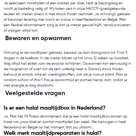
Je selecteert maaltijden of een pakket per doel, kiest je bezorgdag en
rondt je bestelling veilig af. Wij koken vers in onze HACCP-goedgekeurde
keuken en vriezen direct in met shock frozen techniek. Je ontvangt gekoeld
of bevroren levering met track en trace, in heel Nederland en België. Met
een flexibel abonnement zorg je dat je vriezer gevuld blijft, terwijl pauzeren
of wijzigen altijd kan.
Bewaren en opwarmen
Ontvang je de maaltijden gekoeld, bewaar ze dan doorgaans tot 3 tot 5
dagen in de koelkast. In de vriezer blijven ze tot circa 12 weken op kwaliteit.
Volg altijd het etiket voor de exacte richtlijnen. Opwarmen kan eenvoudig in
de magnetron of oven tot de kern volledig heet is. Dankzij shock frozen
behoud je smaak, bite en voedingsstoffen, ook als je vooruit plant. Plan je
rondom suhoor of iftar? Pas je opwarmtijd en porties hierop aan, zodat je
met energie je dag doorkomt.
Veelgestelde vragen
Is er een halal maaltijdbox in Nederland?
Ja. Met het Fit Preps abonnement stel je een halal maaltijdbox samen op
basis van jouw doel en aantal maaltijden per week. We bezorgen in heel
Nederland en België op het moment dat jou uitkomt.
Welk merk maaltijdpreparaten is halal?