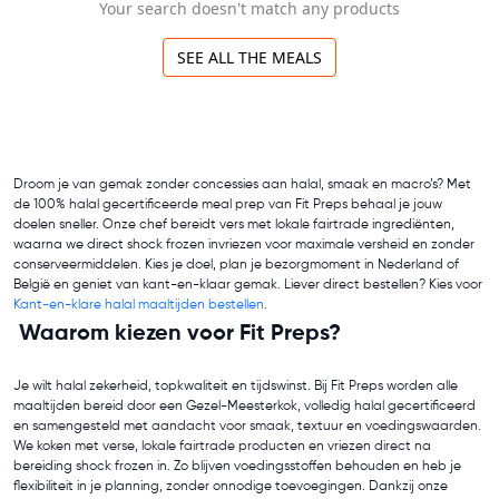
Your search doesn't match any products
SEE ALL THE MEALS
Droom je van gemak zonder concessies aan halal, smaak en macro’s? Met
de 100% halal gecertificeerde meal prep van Fit Preps behaal je jouw
doelen sneller. Onze chef bereidt vers met lokale fairtrade ingrediënten,
waarna we direct shock frozen invriezen voor maximale versheid en zonder
conserveermiddelen. Kies je doel, plan je bezorgmoment in Nederland of
België en geniet van kant-en-klaar gemak. Liever direct bestellen? Kies voor
Kant-en-klare halal maaltijden bestellen
.
Waarom kiezen voor Fit Preps?
Je wilt halal zekerheid, topkwaliteit en tijdswinst. Bij Fit Preps worden alle
maaltijden bereid door een Gezel-Meesterkok, volledig halal gecertificeerd
en samengesteld met aandacht voor smaak, textuur en voedingswaarden.
We koken met verse, lokale fairtrade producten en vriezen direct na
bereiding shock frozen in. Zo blijven voedingsstoffen behouden en heb je
flexibiliteit in je planning, zonder onnodige toevoegingen. Dankzij onze