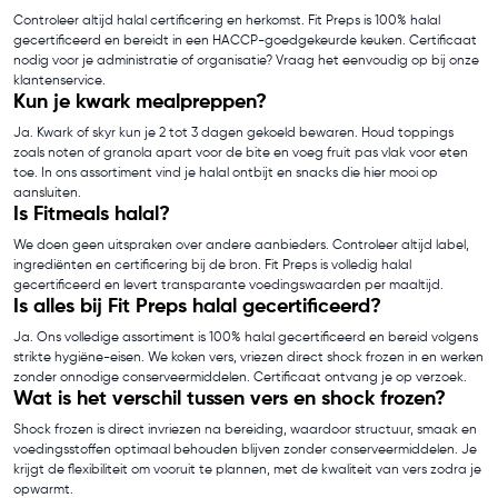
Controleer altijd halal certificering en herkomst. Fit Preps is 100% halal
gecertificeerd en bereidt in een HACCP-goedgekeurde keuken. Certificaat
nodig voor je administratie of organisatie? Vraag het eenvoudig op bij onze
klantenservice.
Kun je kwark mealpreppen?
Ja. Kwark of skyr kun je 2 tot 3 dagen gekoeld bewaren. Houd toppings
zoals noten of granola apart voor de bite en voeg fruit pas vlak voor eten
toe. In ons assortiment vind je halal ontbijt en snacks die hier mooi op
aansluiten.
Is Fitmeals halal?
We doen geen uitspraken over andere aanbieders. Controleer altijd label,
ingrediënten en certificering bij de bron. Fit Preps is volledig halal
gecertificeerd en levert transparante voedingswaarden per maaltijd.
Is alles bij Fit Preps halal gecertificeerd?
Ja. Ons volledige assortiment is 100% halal gecertificeerd en bereid volgens
strikte hygiëne-eisen. We koken vers, vriezen direct shock frozen in en werken
zonder onnodige conserveermiddelen. Certificaat ontvang je op verzoek.
Wat is het verschil tussen vers en shock frozen?
Shock frozen is direct invriezen na bereiding, waardoor structuur, smaak en
voedingsstoffen optimaal behouden blijven zonder conserveermiddelen. Je
krijgt de flexibiliteit om vooruit te plannen, met de kwaliteit van vers zodra je
opwarmt.