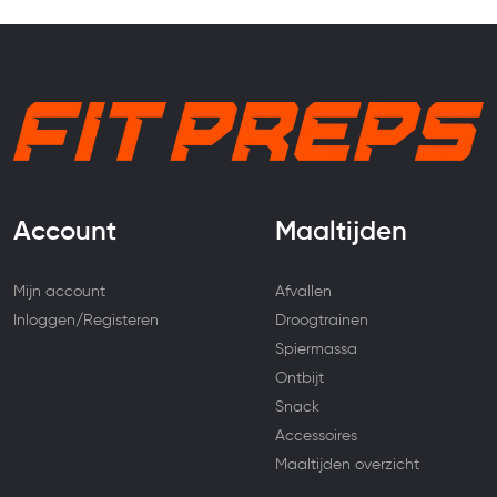
Account
Maaltijden
Mijn account
Afvallen
Inloggen/Registeren
Droogtrainen
Spiermassa
Ontbijt
Snack
Accessoires
Maaltijden overzicht