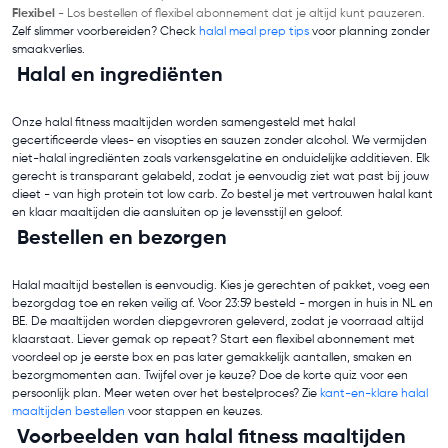
Flexibel
- Los bestellen of flexibel abonnement dat je altijd kunt pauzeren.
Zelf slimmer voorbereiden? Check
halal meal prep tips
voor planning zonder
smaakverlies.
Halal en ingrediënten
Onze halal fitness maaltijden worden samengesteld met halal
gecertificeerde vlees- en visopties en sauzen zonder alcohol. We vermijden
niet-halal ingrediënten zoals varkensgelatine en onduidelijke additieven. Elk
gerecht is transparant gelabeld, zodat je eenvoudig ziet wat past bij jouw
dieet - van high protein tot low carb. Zo bestel je met vertrouwen halal kant
en klaar maaltijden die aansluiten op je levensstijl en geloof.
Bestellen en bezorgen
Halal maaltijd bestellen is eenvoudig. Kies je gerechten of pakket, voeg een
bezorgdag toe en reken veilig af. Voor 23:59 besteld - morgen in huis in NL en
BE. De maaltijden worden diepgevroren geleverd, zodat je voorraad altijd
klaarstaat. Liever gemak op repeat? Start een flexibel abonnement met
voordeel op je eerste box en pas later gemakkelijk aantallen, smaken en
bezorgmomenten aan. Twijfel over je keuze? Doe de korte quiz voor een
persoonlijk plan. Meer weten over het bestelproces? Zie
kant-en-klare halal
maaltijden bestellen
voor stappen en keuzes.
Voorbeelden van halal fitness maaltijden