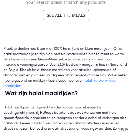
Your search doesn't match any products
SEE ALL THE MEALS
Maak je doelen haalbaar met 100% halal kant en klare maaltijden. Onze
halal sportmaaltijden zijn high protein, smaakvol en binnen minuten warm.
Vers bereid door een Gezel-Meesterkok en direct shock frozen voor
maximale voedingswaarde. Voor 23:59 besteld - morgen in huis in Nederland
en België. Kies uit halal fitness maaltijden voor afvallen, spiermassa of
droogtrainen en plan eenvoudig een abonnement of losse box. Wil je weten
hoe je gezond én makkelijk kiest? Lees meer over
halal kant-en-klare
maaltijden
.
Wat zijn halal maaltijden?
Halal maaltijden zijn gerechten die voldoen aan islamitische
voedingsrichtlijnen. Bij FitPreps betekent dat dat we werken met halal
gecertificeerde ingrediënten en recepten zonder alcohol of verborgen niet-
halal additieven. Omdat we kant en klare halal maaltijden bereiden en
direct invriezen, behoud je smaak, structuur en voedingswaarden. Zo krijg je