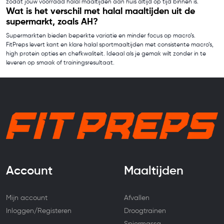
zodat jouw voorraad halal maaltijden aan huis altijd op tijd binnen is.
Wat is het verschil met halal maaltijden uit de
supermarkt, zoals AH?
Supermarkten bieden beperkte variatie en minder focus op macro’s.
FitPreps levert kant en klare halal sportmaaltijden met consistente macro’s,
high protein opties en chefkwaliteit. Ideaal als je gemak wilt zonder in te
leveren op smaak of trainingsresultaat.
Account
Maaltijden
Mijn account
Afvallen
Inloggen/Registeren
Droogtrainen
Spiermassa