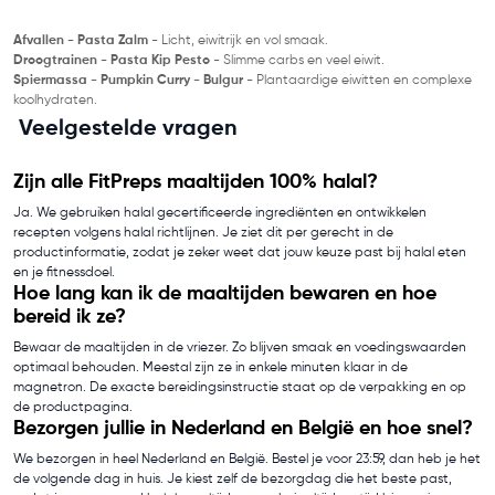
Afvallen - Pasta Zalm
- Licht, eiwitrijk en vol smaak.
Droogtrainen - Pasta Kip Pesto
- Slimme carbs en veel eiwit.
Spiermassa - Pumpkin Curry - Bulgur
- Plantaardige eiwitten en complexe
koolhydraten.
Veelgestelde vragen
Zijn alle FitPreps maaltijden 100% halal?
Ja. We gebruiken halal gecertificeerde ingrediënten en ontwikkelen
recepten volgens halal richtlijnen. Je ziet dit per gerecht in de
productinformatie, zodat je zeker weet dat jouw keuze past bij halal eten
en je fitnessdoel.
Hoe lang kan ik de maaltijden bewaren en hoe
bereid ik ze?
Bewaar de maaltijden in de vriezer. Zo blijven smaak en voedingswaarden
optimaal behouden. Meestal zijn ze in enkele minuten klaar in de
magnetron. De exacte bereidingsinstructie staat op de verpakking en op
de productpagina.
Bezorgen jullie in Nederland en België en hoe snel?
We bezorgen in heel Nederland en België. Bestel je voor 23:59, dan heb je het
de volgende dag in huis. Je kiest zelf de bezorgdag die het beste past,