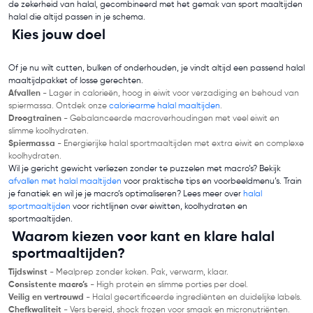
de zekerheid van halal, gecombineerd met het gemak van sport maaltijden
halal die altijd passen in je schema.
Kies jouw doel
Of je nu wilt cutten, bulken of onderhouden, je vindt altijd een passend halal
maaltijdpakket of losse gerechten.
Afvallen
- Lager in calorieën, hoog in eiwit voor verzadiging en behoud van
spiermassa. Ontdek onze
caloriearme halal maaltijden
.
Droogtrainen
- Gebalanceerde macroverhoudingen met veel eiwit en
slimme koolhydraten.
Spiermassa
- Energierijke halal sportmaaltijden met extra eiwit en complexe
koolhydraten.
Wil je gericht gewicht verliezen zonder te puzzelen met macro’s? Bekijk
afvallen met halal maaltijden
voor praktische tips en voorbeeldmenu’s. Train
je fanatiek en wil je je macro’s optimaliseren? Lees meer over
halal
sportmaaltijden
voor richtlijnen over eiwitten, koolhydraten en
sportmaaltijden.
Waarom kiezen voor kant en klare halal
sportmaaltijden?
Tijdswinst
- Mealprep zonder koken. Pak, verwarm, klaar.
Consistente macro’s
- High protein en slimme porties per doel.
Veilig en vertrouwd
- Halal gecertificeerde ingrediënten en duidelijke labels.
Chefkwaliteit
- Vers bereid, shock frozen voor smaak en micronutriënten.