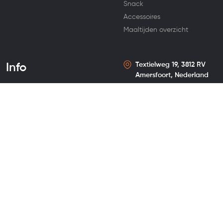
Snack
Accessoires
Maaltijden overzicht
Textielweg 19, 3812 RV
Info
Amersfoort, Nederland
Over ons
Blog
Klantenservice
FAQ – Veelgestelde vragen
Halal certifcaat
Algemene voorwaarden
Zakelijk klant worden
Privacy policy
WE PREP YOU REST